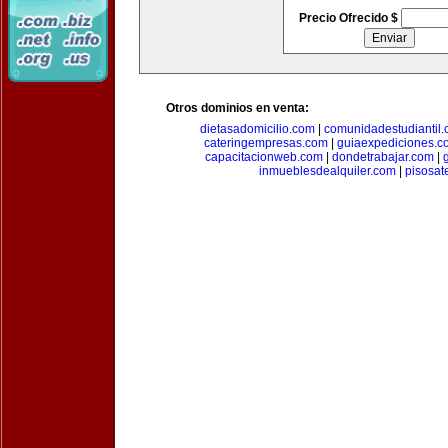
Precio Ofrecido $
Otros dominios en venta:
dietasadomicilio.com
|
comunidadestudiantil
cateringempresas.com
|
guiaexpediciones.c
capacitacionweb.com
|
dondetrabajar.com
|
inmueblesdealquiler.com
|
pisosat