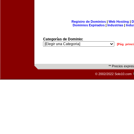
Registro de Dominios
|
Web Hosting
|
D
Dominios Expirados
|
Industrias
|
Indu
Categorías de Dominio:
[Pág. princi
** Precios expre
© 2002/2022 Solo10.com