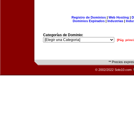
Registro de Dominios
|
Web Hosting
|
D
Dominios Expirados
|
Industrias
|
Indu
Categorías de Dominio:
[Pág. princi
** Precios expre
© 2002/2022 Solo10.com