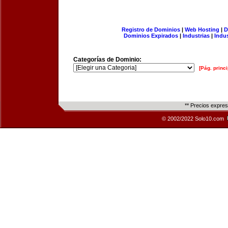
Registro de Dominios
|
Web Hosting
|
D
Dominios Expirados
|
Industrias
|
Indu
Categorías de Dominio:
[Pág. princi
** Precios expre
© 2002/2022 Solo10.com